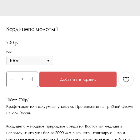
Кордицепс молотый
700
р.
Вес
Добавить в корзину
100г/= 700р/
Крафт-пакет или вакуумная упаковка. Произведено на грибной ферме
на юге России.
Кордицепс – мощное природное средство! Восточная медицина
использует его уже более 2000 лет в качестве тонизирующего и
омолаживающего средства. Он обладает рядом полезных свойств и