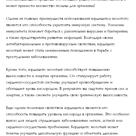
может принести множество пользы для организма!
Одним из главных преимуществ использования кордицепса молотого
является его
способность укреплять иммунную систему
. Усиление
иммунитета поможет бороться с различными вирусами и бактериями,
а также предотвратить развитие инфекций. Благодаря своим
антибактериальным и противовирусным свойствам, кордицепс
молотый может стать незаменимым помощником в борьбе с
простудными заболеваниями.
Кроме того, кордицепс молотый способствует
повышению
выносливости и энергии организма
. Он стимулирует работу
сердечно-сосудистой системы, улучшает кровообращение и
обогащает кровь кислородом. В результате вы ощутите прилив сил и
энергии, а также сможете улучшить свою физическую выносливость.
Еще одним полезным свойством кордицепса является его
способность
повышать уровень кислорода в организме
. Это особенно
важно для людей, страдающих заболеваниями легких, астмой или
сердечно-сосудистыми проблемами. Кордицепс молотый может
помочь улучшить дыхательную функцию и облегчить дыхание.