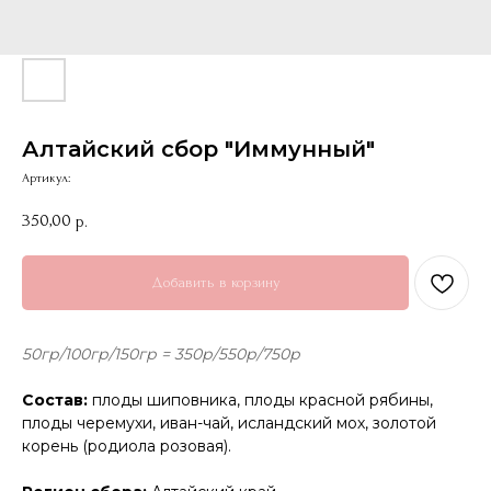
Алтайский сбор "Иммунный"
Артикул:
350,00
р.
Добавить в корзину
50гр/100гр/150гр = 350р/550р/750р
Состав:
плоды шиповника, плоды красной рябины,
плоды черемухи, иван-чай, исландский мох, золотой
корень (родиола розовая).