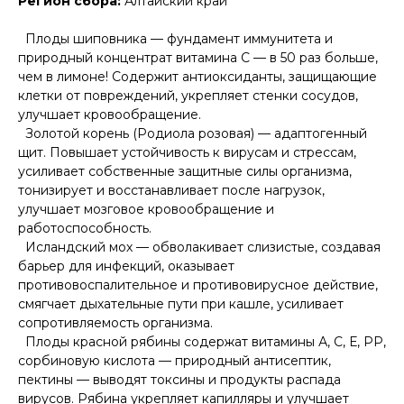
Регион сбора:
Алтайский край
Плоды шиповника — фундамент иммунитета и
природный концентрат витамина С — в 50 раз больше,
чем в лимоне! Содержит антиоксиданты, защищающие
клетки от повреждений, укрепляет стенки сосудов,
улучшает кровообращение.
Золотой корень (Родиола розовая) — адаптогенный
щит. Повышает устойчивость к вирусам и стрессам,
усиливает собственные защитные силы организма,
тонизирует и восстанавливает после нагрузок,
улучшает мозговое кровообращение и
работоспособность.
Исландский мох — обволакивает слизистые, создавая
барьер для инфекций, оказывает
противовоспалительное и противовирусное действие,
смягчает дыхательные пути при кашле, усиливает
сопротивляемость организма.
Плоды красной рябины содержат витамины А, С, Е, РР,
сорбиновую кислота — природный антисептик,
пектины — выводят токсины и продукты распада
вирусов. Рябина укрепляет капилляры и улучшает