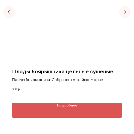
Плоды боярышника цельные сушеные
Плоды боярышника. Собраны в Алтайском крае.
Натуральное средство для поддержки сердечно-
300
р.
сосудистой системы. Сушеные ягоды сохраняют
максимум полезных веществ: флавоноиды, органические
кислоты, витамины и микроэлементы.
Подробнее
200 г.= 300р