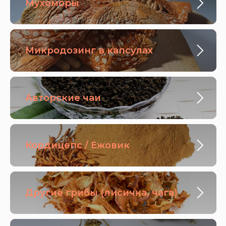
Мухоморы
Микродозинг в капсулах
Авторские чаи
Кордицепс / Ежовик
Другие грибы (лисичка, чага)